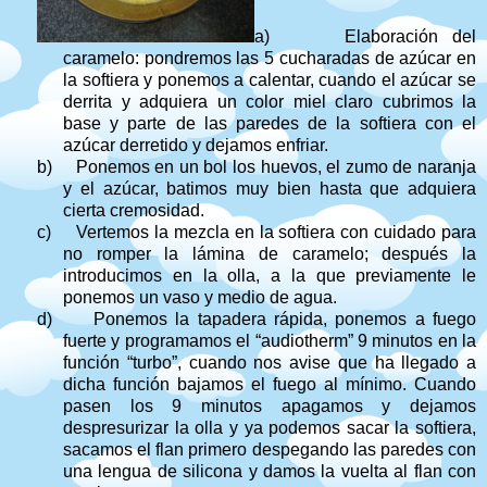
a)
Elaboración del
caramelo: pondremos las 5 cucharadas de azúcar en
la softiera y ponemos a calentar, cuando el azúcar se
derrita y adquiera un color miel claro cubrimos la
base y parte de las paredes de la softiera con el
azúcar derretido y dejamos enfriar.
b)
Ponemos en un bol los huevos, el zumo de naranja
y el azúcar, batimos muy bien hasta que adquiera
cierta cremosidad.
c)
Vertemos la mezcla en la softiera con cuidado para
no romper la lámina de caramelo; después la
introducimos en la olla, a la que previamente le
ponemos un vaso y medio de agua.
d)
Ponemos la tapadera rápida, ponemos a fuego
fuerte y programamos el “audiotherm” 9 minutos en la
función “turbo”, cuando nos avise que ha llegado a
dicha función bajamos el fuego al mínimo. Cuando
pasen los 9 minutos apagamos y dejamos
despresurizar la olla y ya podemos sacar la softiera,
sacamos el flan primero despegando las paredes con
una lengua de silicona y damos la vuelta al flan con