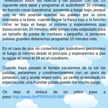
rellenando todos los huecos y las patatas con sal. Lo
siguiente será tapar y programar el audiotherm 20 minutos
en función cocer (zanahoria) poniendo a fuego bajo, porque
sino se nos podrían quemar las patatas por la zona
orientada a la base, cuando llegue la franja roja a la función
cocer se baja el fuego al mínimo y esperaremos que
transcurran los 20 minutos; este tiempo esta estipulado para
un tamaño de patata de mediano a pequeño, si ponemos
patatas grandes deberemos programar 10 minutos más.
En el caso de que no contemos con audiotherm pondremos
el fuego al mínimo desde el principio y esperaremos a que
la aguja alcance el 98 en el visiotherm.
Cuando haya pasado el tiempo sacaremos de la sal las
patatas, pelaremos y condimentaremos con un poco de
pimentón, sal y aceite virgen extra, ya veréis el resultado es
espectacular, una humilde patata puede dar mucho juego.
Os dejo el enlace de un vídeo paso a
paso:
http://youtu.be/PR8AVoSU660